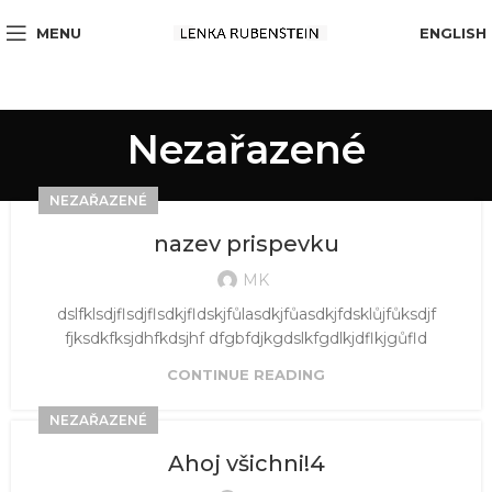
MENU
ENGLISH
Nezařazené
NEZAŘAZENÉ
nazev prispevku
MK
dslfklsdjflsdjflsdkjfldskjfůlasdkjfůasdkjfdsklůjfůksdjf
fjksdkfksjdhfkdsjhf dfgbfdjkgdslkfgdlkjdflkjgůfld
CONTINUE READING
NEZAŘAZENÉ
Ahoj všichni!4