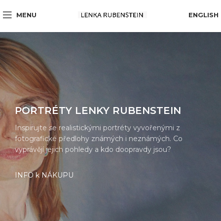
MENU
ENGLISH
PORTRÉTY LENKY RUBENSTEIN
Inspirujte se realistickými portréty vyvořenými z
fotografické předlohy známých i neznámých. Co
vyprávějí jejich pohledy a kdo doopravdy jsou?
INFO k NÁKUPU